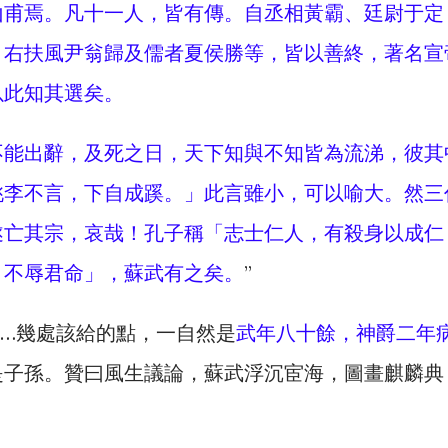
山甫焉。凡十一人，皆有傳。自丞相黃霸、廷尉于定
、右扶風尹翁歸及儒者夏侯勝等，皆以善終，著名宣
以此知其選矣。
不能出辭，及死之日，天下知與不知皆為流涕，彼其
桃李不言，下自成蹊。」此言雖小，可以喻大。然三
遂亡其宗，哀哉！孔子稱「志士仁人，有殺身以成仁
，不辱君命」，蘇武有之矣。
”
…幾處該給的點，一自然是
武年八十餘，神爵二年
是子孫。贊曰風生議論，蘇武浮沉宦海，圖畫麒麟典