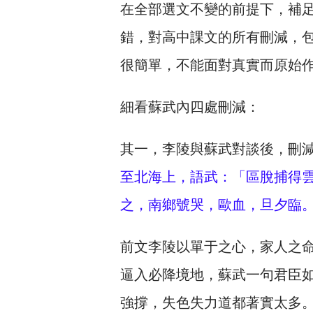
在全部選文不變的前提下，補
錯，對高中課文的所有刪減，
很簡單，不能面對真實而原始
細看蘇武內四處刪減：
其一，李陵與蘇武對談後，刪減
至北海上，語武：「區脫捕得
之，南鄉號哭，歐血，旦夕臨
前文李陵以單于之心，家人之
逼入必降境地，蘇武一句君臣
強撐，失色失力道都著實太多