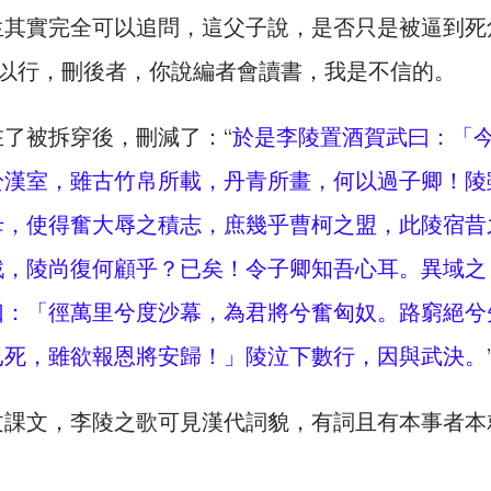
生其實完全可以追問，這父子說，是否只是被逼到死
則以行，刪後者，你說編者會讀書，我是不信的。
了被拆穿後，刪減了：“
於是李陵置酒賀武曰：「
於漢室，雖古竹帛所載，丹青所畫，何以過子卿！陵
母，使得奮大辱之積志，庶幾乎曹柯之盟，此陵宿昔
戮，陵尚復何顧乎？已矣！令子卿知吾心耳。異域之
曰：「徑萬里兮度沙幕，為君將兮奮匈奴。路窮絕兮
已死，雖欲報恩將安歸！」陵泣下數行，因與武決。
文課文，李陵之歌可見漢代詞貌，有詞且有本事者本