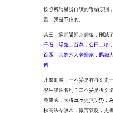
按照所謂星號自讀的選編原則
書，我是不信的。
其三，蘇武返歸京師後，刪減了
千石，賜錢二百萬，公田二頃
百匹。其餘六人老歸家，賜錢
傳。
”
此處刪減，一不妥是有辱文史
學生淡泊名利？二不妥是後文還
典屬國，大將軍長史無功勞，為
秋高法令無常，微言褒貶，史