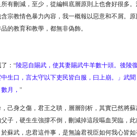
足所有刪減，至少，從編輯底層原則上也會好很多。
包含宗教情色暴力內容，我一概報以惡意和不屑。原
作品的教育和教學，都無非偽飾。
了：“
陵惡自賜武，使其妻賜武牛羊數十頭。後陵
雲中生口，言太守以下吏民皆白服，曰上崩。」武聞
。數月，
”
命，己身之傷，君王之聵，層層剖析，其實已然將蘇
如父子，硬生生強撐不倒，刪減掉這段嘔血哭臨，此
。於蘇武，忠君這件事，是無論君視臣如何我心皆如