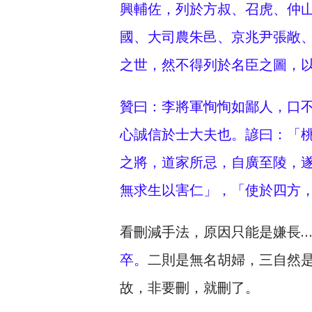
興輔佐，列於方叔、召虎、仲
國、大司農朱邑、京兆尹張敞
之世，然不得列於名臣之圖，
贊曰：李將軍恂恂如鄙人，口
心誠信於士大夫也。諺曰：「
之將，道家所忌，自廣至陵，
無求生以害仁」，「使於四方
看刪減手法，原因只能是嫌長…
卒。
二則是無名胡婦，三自然
故，非要刪，就刪了。