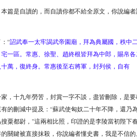
，本篇是自讀的，而自讀你都不給全原文，你說編者
：“
詔武奉一太牢謁武帝園廟，拜為典屬國，秩中
，宅一區。常惠、徐聖、趙終根皆拜為中郎，賜帛各
人十萬，復終身。常惠後至右將軍，封列侯，自有
一家，十九年勞苦，封賞一字不談，盡皆刪除，是要
有的刪減中提及：“蘇武使匈奴二十年不降，還乃
搜粟都尉，”這兩相比照，印證的是李陵當初陛下
書的關鍵被直接抹殺，你說編者懂史書，我是不信的