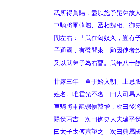
武所得賞賜，盡以施予昆弟故
車騎將軍韓增、丞相魏相、御
問左右：「武在匈奴久，豈有
子通國，有聲問來，願因使者
又以武弟子為右曹。武年八十
甘露三年，單于始入朝。上思
姓名。唯霍光不名，曰大司馬
車騎將軍龍镪侯韓增，次曰後
陽侯丙吉，次曰御史大夫建平
曰太子太傅蕭望之，次曰典屬