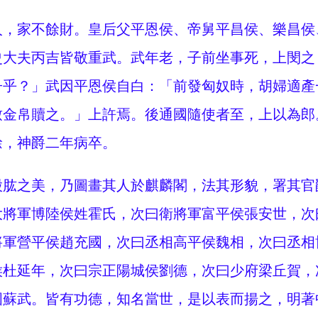
人，家不餘財。皇后父平恩侯、帝舅平昌侯、樂昌侯
史大夫丙吉皆敬重武。武年老，子前坐事死，上閔之
子乎？」武因平恩侯自白：「前發匈奴時，胡婦適產
致金帛贖之。」上許焉。後通國隨使者至，上以為郎
餘，神爵二年病卒。
股肱之美，乃圖畫其人於麒麟閣，法其形貌，署其官
大將軍博陸侯姓霍氏，次曰衛將軍富平侯張安世，次
將軍營平侯趙充國，次曰丞相高平侯魏相，次曰丞相
侯杜延年，次曰宗正陽城侯劉德，次曰少府梁丘賀，
國蘇武。皆有功德，知名當世，是以表而揚之，明著