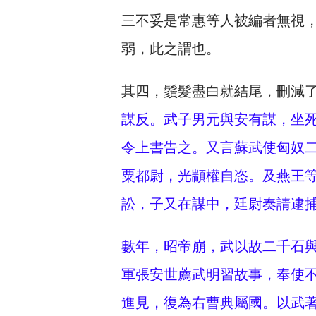
三不妥是常惠等人被編者無視
弱，此之謂也。
其四，鬚髮盡白就結尾，刪減了
謀反。武子男元與安有謀，坐
令上書告之。又言蘇武使匈奴
粟都尉，光顓權自恣。及燕王
訟，子又在謀中，廷尉奏請逮
數年，昭帝崩，武以故二千石
軍張安世薦武明習故事，奉使
進見，復為右曹典屬國。以武