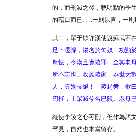
的，而刪減之後，聰明點的學
的藉口而已……一則以言，一
其二，單于欺詐漢使說蘇武不在
足下還歸，揚名於匈奴，功顯
駑怯，令漢且貰陵罪，全其老
所不忘也。收族陵家，為世大
人，壹別長絕！」陵起舞，歌
刃摧，士眾滅兮名已隤。老母
縱使李陵之心可刪，但作為語
罕見，自然也本當留存。