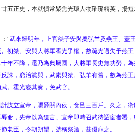
，廿五正史，本就慣常聚焦光環人物璀璨精英，揚短
：“
武來歸明年，上官桀子安與桑弘羊及燕王、蓋
死。初桀、安與大將軍霍光爭權，數疏光過失予燕王
二十年不降，還乃為典屬國，大將軍長史無功勞，為
等反誅，窮治黨與，武素與桀、弘羊有舊，數為燕王
捕武。霍光寢其奏，免武官。
與計謀立宣帝，賜爵關內侯，食邑三百戶。久之，衛
不辱命，先帝以為遺言。宣帝即時召武待詔宦者署，
著節老臣，令朝朔望，號稱祭酒，甚優寵之。