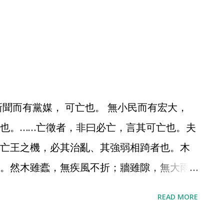
更自然的語音交流方式，完成更日常的溝通
端可用性，完成了從玩具到日用的轉換。至
招魂墨子孟子，一起測試中文效果： 順手做個
用中文聊天。 歷史記錄會保留所有對話的文字
新聞而有黨媒， 可亡也。 無小民而有宏大，
也。……亡徵者，非曰必亡，言其可亡也。夫
亡王之機，必其治亂、其強弱相踦者也。木
。然木雖蠹，無疾風不折；牆雖隙，無大雨
以為亡徵之君風雨者，其兼天下不難矣。
READ MORE