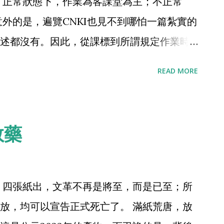
 正常狀態下，作業為客課堂為主；不正常
意外的是，遍覽CNKI也見不到哪怕一篇紮實的
述都沒有。因此，從課標到所謂規定作業時
政策，一起成為無本之末。不許超過多少小
READ MORE
在那裡，就是個笑話。 即便在王錚時代，作
現在想來，彼時克制作業過多弊病的方式有
的課表結構，給出足夠多的自習，不一定最終
救藥
業時間。王錚末期硬排自習，引發橫幅事
二是不許安排什麼課堂考週週考等各類無效考
個很快會成為神話傳說吧。這個策略，在底
 四張紙出，文革不再是將至，而是已至；所
非考生的身份。 其三就是各類教研時不斷懟
放，均可以宣告正式死亡了。 滿紙荒唐，放
大限度保持學生有基本的做人尊嚴，畢竟，