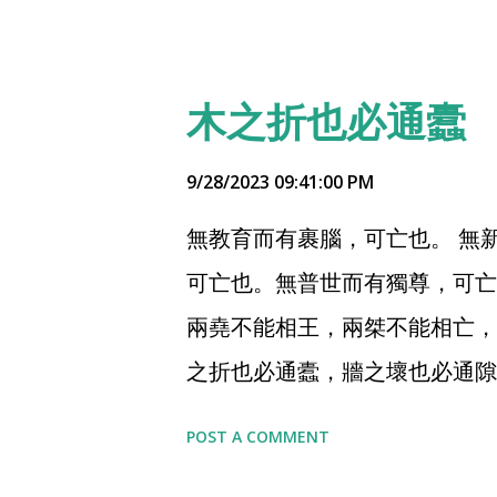
始，推開文字，用人類更原原始
與深度對話，針對單個用戶的前
少，我會每天隨時打開ta了。 
木之折也必通蠹
日用警示對話： 所以，可以使
記錄，但語音並無存儲記錄。
9/28/2023 09:41:00 PM
無教育而有裹腦，可亡也。 無
可亡也。無普世而有獨尊，可亡
兩堯不能相王，兩桀不能相亡，
之折也必通蠹，牆之壞也必通隙
不壞。萬乘之主，有能服術行法
POST A COMMENT