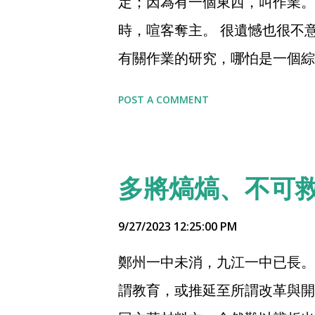
定；因為有一個東西，叫作業。
時，喧客奪主。 很遺憾也很不
有關作業的研究，哪怕是一個綜
間的文件，無非看感覺做學術出
POST A COMMENT
時作業的規定，隨手可查到，擺
業也一直是一個咬不動的癥結，
三個： 其一自然還是那個特殊
多將熇熇、不可
實現學生的自習，但至少給了作
件，今日反思，最可唏噓！ 其
9/27/2023 12:25:00 PM
試，在今天入學的學生視角，這
鄭州一中未消，九江一中已長。
層保證了高一高二學生的學生而
謂教育，或推延至所謂改革與開
學科負責人，強化作業效度，最