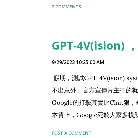
話的AI會看圖，距離真正的The 
法院，敢判定吕思勉“无通谋外
2 COMMENTS
GPT-4V(ision
9/29/2023 10:25:00 AM
假期，測試GPT-4V(ision)
不出意外。官方宣傳片主打的就
Google的打擊其實比Chat狠
本質上，Google死於人家多
但GPT的語音就不一樣了。 基
POST A COMMENT