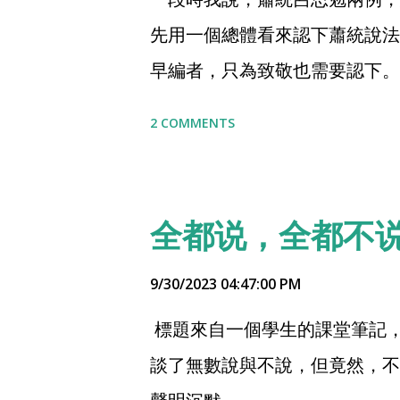
先用一個總體看來認下蕭統說法
早編者，只為致敬也需要認下。
依教材文字，蕭統說諸子之“文”
2 COMMENTS
盾，各自針鋒；編者呢，折衷調
和《經子解題》兩本書電子版，
著看有冇任意一個學生來找我，
全都说，全都不
所有學生。 肯去核查原文的學
因趣味有無。 於此，填坑，給
9/30/2023 04:47:00 PM
家呂思勉先生，若還在世，對教
標題來自一個學生的課堂筆記，
在於，這引法，犯大忌。原文：
談了無數說與不說，但竟然，不
出“讀諸子書者，宜留意求其大義