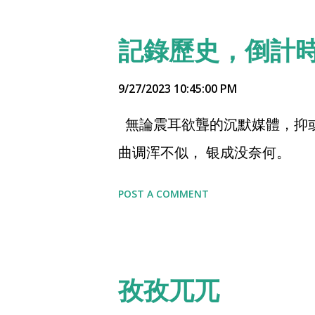
記錄歷史，倒計時
9/27/2023 10:45:00 PM
無論震耳欲聾的沉默媒體，抑
曲调浑不似， 银成没奈何。
POST A COMMENT
孜孜兀兀