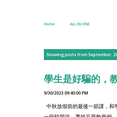
Home
ALL IN ONE
P
Showing posts from September, 2
o
s
學生是好騙的，
t
s
9/30/2023 09:40:00 PM
中秋放假前的最後一節課，和
一段時我說，蕭統呂思勉兩例，