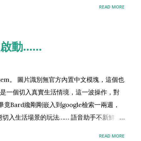
Machine，還有多遠：）
国，危害民国独立与领土完整之事实”。
READ MORE
) ，啟動……
 system。 圖片識別無官方內置中文模塊，這個也
是一個切入真實生活情境，這一波操作，對
，畢竟Bard纔剛剛嵌入到google檢索一兩週，
模態切入生活場景的玩法…… 語音助手不新鮮，
於手機APP，降維打擊一切語音助手只是開
READ MORE