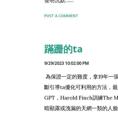
聲明沉默……
於其學術“……直至上圖文末一
POST A COMMENT
呂思勉是以“求其大義”“重於其
最關鍵的：“讀諸子者，固不為
除。 根本問題是，編者的態度
蹣跚的ta
章取義製造點矛盾…… 不讀原
旗手了。 歷史，一直就這麼寫
9/29/2023 10:02:00 PM
以回到教材，但呂思勉的文字，
為保證一定的難度，拿19年一
族感情大概率入法，呂思勉先生要
斷引導ta優化可利用的方法，最
毁”岳飞 且還敢說什麼：”其
GPT，Harold Finch訓練T
战将，即欲表扬战将，亦当详考
暗顯露或洩漏的天網一類的人臉
兩條，漢奸的帽子，先生是戴定