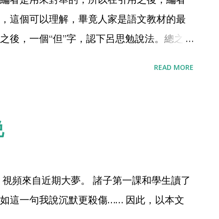
，這個可以理解，畢竟人家是語文教材的最
之後，一個“但”字，認下呂思勉說法。總之，
非宗非本，呂思勉說諸子為“文”之極；兩相矛
READ MORE
和，塗抹稀泥。 然後我告訴學生，《文選》
我給大家附上了，你們自己選讀。 然後我等
至今，冇。 這就意味著，本次的坑依舊埋了
说
生，早已絕跡，無論是因時間，或因精力，或
可以看到這裡和這篇的學生。 求真求故的史學
材如此引用，大概率是要抗議的。根本原因
視頻來自近期大夢。 諸子第一課和學生讀了
 《論讀子之法》10頁，論起原，談各派，指
如這一句我說沉默更殺傷…… 因此，以本文
”，”宜嚴別真偽“，”整治諸子之書，仍當重