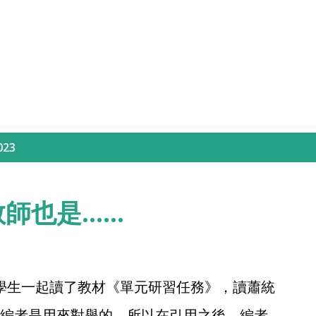
Skip to main content
023
教師也是……
學生一起讀了教材《單元研習任務》，讀蕭統
編者是用來對舉的，所以在引用之後，編者