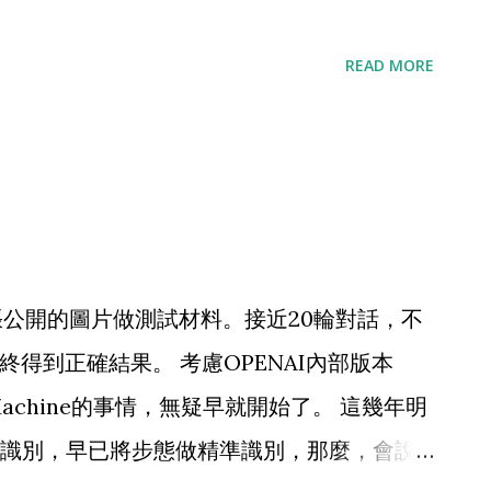
段。 梳理全文脈絡可見，對立意為宗的說法，
READ MORE
學術”兩次予以認同的；在課文引用文字之前，
研習文辭。然……”被編者為求對舉，刻意抹
是，如果兩人觀點本沒有矛盾，那就我們就斷
作，呂思勉從此也就成為諸子獨以文學立極的
的吧。 其實，依此刻國家大勢，沙飛的名字可
估計沒幾年就要踢出課本的。 今夜之後，民
張公開的圖片做測試材料。接近20輪對話，不
在世，“贬岳称秦”文字俱在， 史学大师“诋
終得到正確結果。 考慮OPENAI內部版本
实欲言民族主义，欲言反抗侵略，不当重在崇拜
he Machine的事情，無疑早就開始了。 這幾年明
史事，求其真相，不当禁遏考证也。”，有這
識別，早已將步態做精準識別，那麼，會說
了。 民粹狂暴，也自然可以想見，再無一所