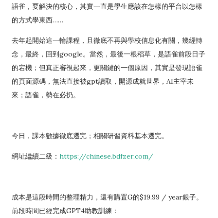
語雀，要解決的核心，其實一直是學生應該在怎樣的平台以怎樣
的方式學東西……
去年起開始這一輪課程，且徹底不再與學校信息化有關，幾經轉
念，最終，回到google。當然，最後一根稻草，是語雀前段日子
的宕機；但真正審視起來，更關鍵的一個原因，其實是發現語雀
的頁面源碼，無法直接被gpt讀取，開源成就世界，AI主宰未
來；語雀，勢在必扔。
今日，課本數據徹底遷完；相關研習資料基本遷完。
網址繼續二級：
https://chinese.bdfzer.com/
成本是這段時間的整理精力，還有購置G的$19.99 / year銀子。
前段時間已經完成GPT4助教訓練：