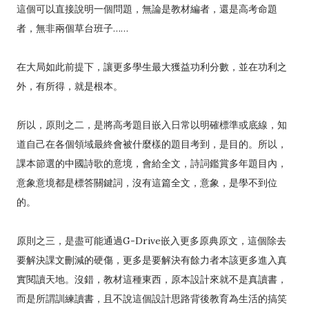
這個可以直接說明一個問題，無論是教材編者，還是高考命題
者，無非兩個草台班子……
在大局如此前提下，讓更多學生最大獲益功利分數，並在功利之
外，有所得，就是根本。
所以，原則之二，是將高考題目嵌入日常以明確標準或底線，知
道自己在各個領域最終會被什麼樣的題目考到，是目的。所以，
課本節選的中國詩歌的意境，會給全文，詩詞鑑賞多年題目內，
意象意境都是標答關鍵詞，沒有這篇全文，意象，是學不到位
的。
原則之三，是盡可能通過G-Drive嵌入更多原典原文，這個除去
要解決課文刪減的硬傷，更多是要解決有餘力者本該更多進入真
實閱讀天地。沒錯，教材這種東西，原本設計來就不是真讀書，
而是所謂訓練讀書，且不說這個設計思路背後教育為生活的搞笑