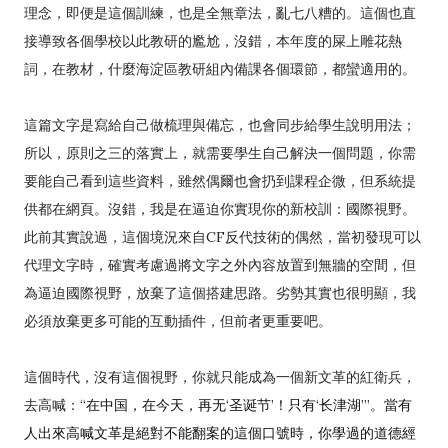
理念，即便是這個訓練，也是全無章法，亂七八糟的。這個也直
接導致各個學校以此教研的尷尬，沒錯，本年度的屎上雕花熱
詞，在教材，什麼海淀區教研組內備課各個環節，都蠻適用的。
這篇文字是寫給自己做梳理與備忘，也會同步給學生說明用法；
所以，原則之三的落實上，就需要學生自己解決一個問題，你需
要能自己看到這些資料，雖然偶爾也會扔到課程企微，但系統提
供都在網頁。沒錯，我是在逼迫你實現你的新校訓：國際視野。
此前其實說過，這個境況來自CF反代技術的偶然，當初發現可以
代理文字時，確實考慮過將文字之外內容放置到無牆的空間，但
為逼迫國際視野，放棄了這個搭建思路。劣勢其實也很明顯，我
必須放棄更多可能的互動插件，但前者更重要吧。
這個時代，沒有這個視野，你就只能成為一個新文革的紅衛兵，
去高喊：
“在中国，在今天，再无‘圣诞节’！只有‘长津湖’”。當有
人出來高喊文革是絕對不能翻案的這個口號時，你學過的道德經