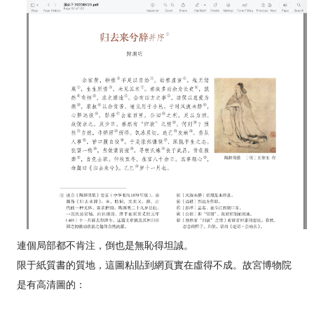
連個局部都不肯注，倒也是無恥得坦誠。
限于紙質書的質地，這圖粘貼到網頁實在虛得不成。故宮博物院
是有高清圖的：