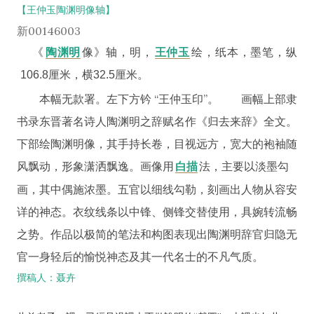
【王仲玉陶渊明像轴】
新00146003
《
陶渊明
像》轴，明，
王仲玉
绘，纸本，墨笔，纵
106.8厘米，横32.5厘米。
本幅无款署。左下方钤 “王仲玉印”。
画幅上部隶
书录东晋著名诗人陶渊明之辞赋名作《归去来辞》全文。
下部绘陶渊明像，其手持长卷，目视远方，宽大的袍袖随
风飘动，形象潇洒飘逸。画像用
法，主要以淡墨勾
白描
画，其中偶施浓墨。五官以细线勾勒，刻画出人物从容安
详的神态。衣纹线条以中锋、侧锋交替使用，具婉转流畅
之势。作品以极简的笔法和构图表现出陶渊明辞官归隐无
官一身轻后的愉悦神态及其一代名士的不凡气质。
撰稿人：聂卉