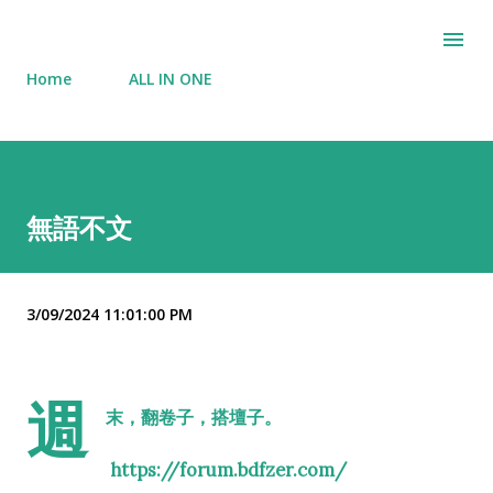
Skip to main content
Home
ALL IN ONE
無語不文
3/09/2024 11:01:00 PM
週
末，翻卷子，搭壇子。
https://forum.bdfzer.com/