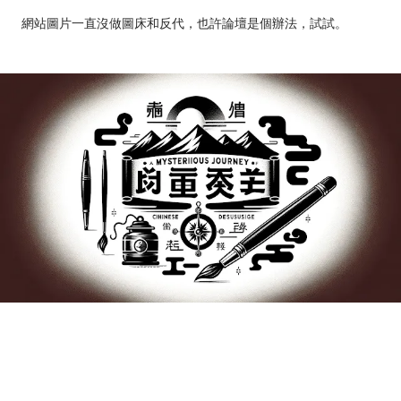
網站圖片一直沒做圖床和反代，也許論壇是個辦法，試試。