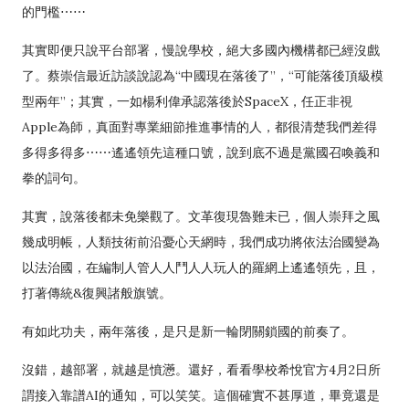
的門檻⋯⋯
其實即便只說平台部署，慢說學校，絕大多國內機構都已經沒戲
了。蔡崇信最近訪談說認為“中國現在落後了”，“可能落後頂級模
型兩年”；其實，一如楊利偉承認落後於SpaceX，任正非視
Apple為師，真面對專業細節推進事情的人，都很清楚我們差得
多得多得多⋯⋯遙遙領先這種口號，說到底不過是黨國召喚義和
拳的詞句。
其實，說落後都未免樂觀了。文革復現魯難未已，個人崇拜之風
幾成明帳，人類技術前沿憂心天網時，我們成功將依法治國變為
以法治國，在編制人管人人鬥人人玩人的羅網上遙遙領先，且，
打著傳統&復興諸般旗號。
有如此功夫，兩年落後，是只是新一輪閉關鎖國的前奏了。
沒錯，越部署，就越是憤懣。還好，看看學校希悅官方4月2日所
謂接入靠譜AI的通知，可以笑笑。這個確實不甚厚道，畢竟還是