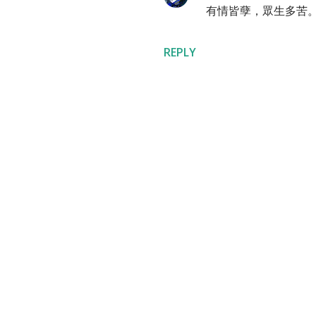
有情皆孽，眾生多苦
REPLY
P
o
s
t