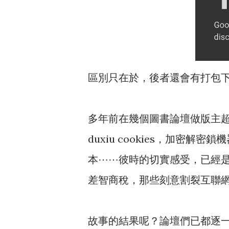
區別只在於，後者還會有打包
多年前在幾個圖書論壇做版主
duxiu cookies，加密
本⋯⋯彼時的切實感受，已經
差智商稅，那些刻意割裂互聯
故事的結果呢？論壇們已都逐