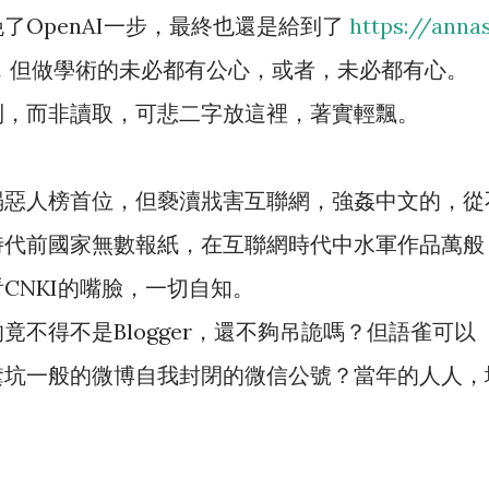
了OpenAI一步，最終也還是給到了
https://anna
，但做學術的未必都有公心，或者，未必都有心。
到，而非讀取，可悲二字放這裡，著實輕飄。
塌惡人榜首位，但褻瀆戕害互聯網，強姦中文的，從
時代前國家無數報紙，在互聯網時代中水軍作品萬般
CNKI的嘴臉，一切自知。
不得不是Blogger，還不夠吊詭嗎？但語雀可以
糞坑一般的微博自我封閉的微信公號？當年的人人，