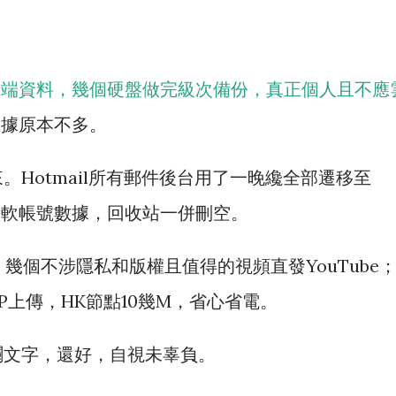
雲端資料，幾個硬盤做完級次備份，真正個人且不應
數據原本不多。
Hotmail所有郵件後台用了一晚纔全部遷移至
人微軟帳號數據，回收站一併刪空。
G，幾個不涉隱私和版權且值得的視頻直發YouTube
P上傳，HK節點10幾M，省心省電。
斕文字，還好，自視未辜負。