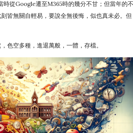
當時從Google遷至M365時的幾分不甘；但當年的
此刻皆無關自輕易，要說全無後悔，似也真未必。但
處，色空多種，進退萬般，一體，存檔。