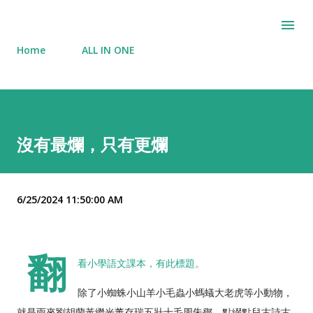
Skip to main content
Home
ALL IN ONE
沒有最爛，只有更爛
6/25/2024 11:50:00 AM
翻
看小學語文課本，有此標題。
除了小蜘蛛小山羊小毛蟲小螞蟻大老虎等小動物，
就是雨來劉胡蘭黃繼光董存瑞五壯士毛周朱鄧，點綴點兒古詩古