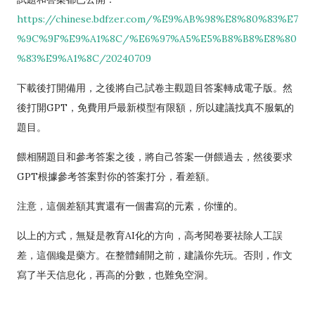
https://chinese.bdfzer.com/%E9%AB%98%E8%80%83%E7
%9C%9F%E9%A1%8C/%E6%97%A5%E5%B8%B8%E8%80
%83%E9%A1%8C/20240709
下載後打開備用，之後將自己試卷主觀題目答案轉成電子版。然
後打開GPT，免費用戶最新模型有限額，所以建議找真不服氣的
題目。
餵相關題目和參考答案之後，將自己答案一併餵過去，然後要求
GPT根據參考答案對你的答案打分，看差額。
注意，這個差額其實還有一個書寫的元素，你懂的。
以上的方式，無疑是教育AI化的方向，高考閱卷要祛除人工誤
差，這個纔是藥方。在整體鋪開之前，建議你先玩。否則，作文
寫了半天信息化，再高的分數，也難免空洞。