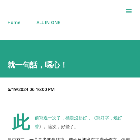
Skip to main content
Home
ALL IN ONE
就一句話，噁心！
6/19/2024 06:16:00 PM
此
前寫過一次了，標題沒起好，《
寫好字，燒好
香
》。這次，好些了。
原由有二，一是高考閱卷結束，前兩日透出有了滿分作文，但備